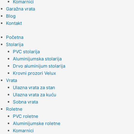
Komarnici
Garažna vrata
Blog
Kontakt
Početna
Stolarija
PVC stolarija
Aluminijumska stolarija
Drvo aluminijum stolarija
Krovni prozori Velux
Vrata
Ulazna vrata za stan
Ulazna vrata za kuću
Sobna vrata
Roletne
PVC roletne
Aluminijumske roletne
Komarnici