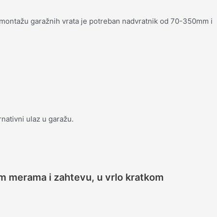
 montažu garažnih vrata je potreban nadvratnik od 70-350mm i
nativni ulaz u garažu.
m merama i zahtevu, u vrlo kratkom