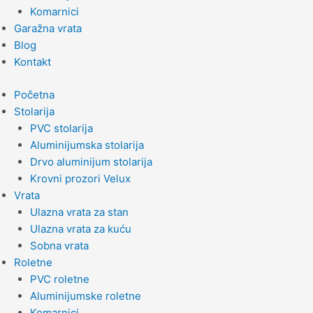
Komarnici
Garažna vrata
Blog
Kontakt
Početna
Stolarija
PVC stolarija
Aluminijumska stolarija
Drvo aluminijum stolarija
Krovni prozori Velux
Vrata
Ulazna vrata za stan
Ulazna vrata za kuću
Sobna vrata
Roletne
PVC roletne
Aluminijumske roletne
Komarnici