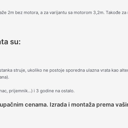
aže 2m bez motora, a za varijantu sa motorom 3,2m. Takođe za
ta su:
tanka struje, ukoliko ne postoje sporedna ulazna vrata kao alter
ana).
nac, prijemnik…) i 3 godine na ostalo.
stupačnim cenama. Izrada i montaža prema vaši