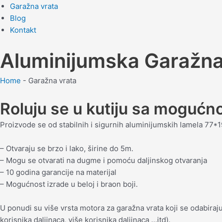
Garažna vrata
Blog
Kontakt
Aluminijumska Garažna
Home
-
Garažna vrata
Roluju se u kutiju sa mogućn
Proizvode se od stabilnih i sigurnih aluminijumskih lamela 77*
– Otvaraju se brzo i lako, širine do 5m.
– Mogu se otvarati na dugme i pomoću daljinskog otvaranja
– 10 godina garancije na materijal
– Mogućnost izrade u beloj i braon boji.
U ponudi su više vrsta motora za garažna vrata koji se odabiraju
korisnika daljinaca, više korisnika daljinaca …itd).