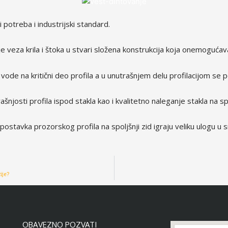
potreba i industrijski standard.
e veza krila i štoka u stvari složena konstrukcija koja onemogućav
de na kritični deo profila a u unutrašnjem delu profilacijom se 
njosti profila ispod stakla kao i kvalitetno naleganje stakla na spo
ostavka prozorskog profila na spoljšnji zid igraju veliku ulogu u 
ije?
OBAVEZNO POZVATI