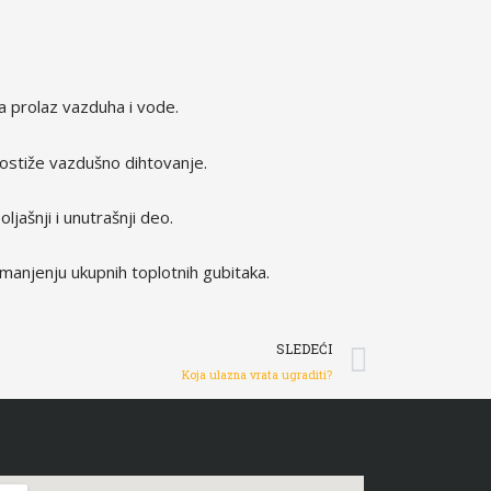
a prolaz vazduha i vode.
postiže vazdušno dihtovanje.
ljašnji i unutrašnji deo.
smanjenju ukupnih toplotnih gubitaka.
Next
SLEDEĆI
Koja ulazna vrata ugraditi?