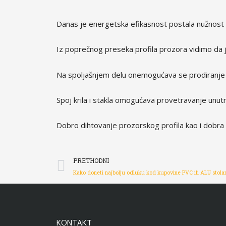
Danas je energetska efikasnost postala nužnost i 
Iz poprečnog preseka profila prozora vidimo da j
Na spoljašnjem delu onemogućava se prodiranje vo
Spoj krila i stakla omogućava provetravanje unutraš
Dobro dihtovanje prozorskog profila kao i dobra p
Prev
PRETHODNI
Kako doneti najbolju odluku kod kupovine PVC ili ALU stolar
KONTAKT